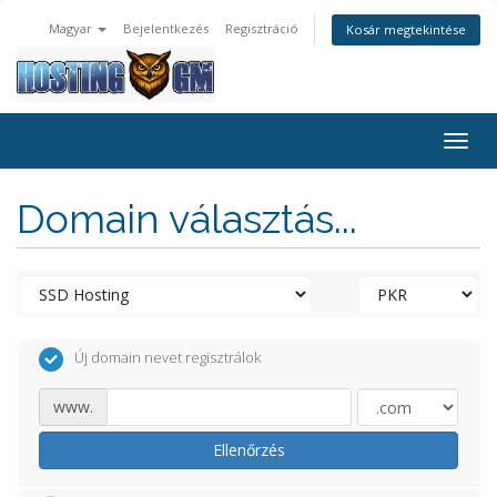
Magyar
Bejelentkezés
Regisztráció
Kosár megtekintése
Togg
navig
Domain választás...
Új domain nevet regisztrálok
www.
Ellenőrzés